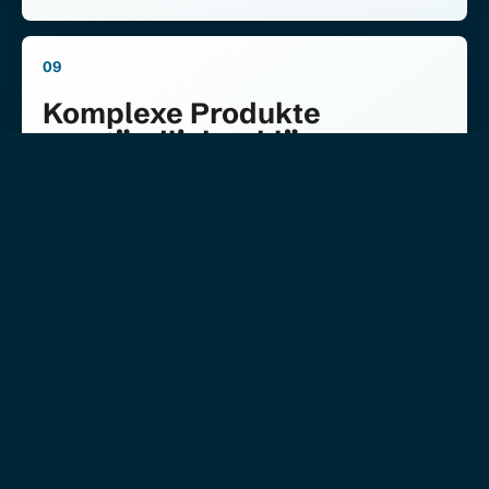
09
Komplexe Produkte
verständlich erklären
Das Thema braucht Übersetzung: von Produktlogik
in Nutzen, Story, Visualisierung und konkrete
Anwendungen.
Content
Audio/Video
Digital
Print
PRODUKTVIDEO & ERKLÄRVIDEO
10
Konsistenz für Standorte
und Partner